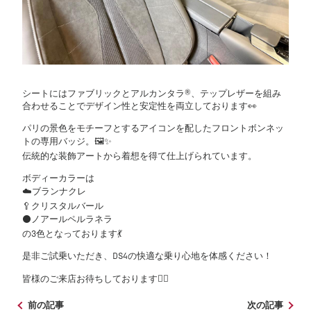
シートにはファブリックとアルカンタラ®、テップレザーを組み
合わせることでデザイン性と安定性を両立しております👀
パリの景色をモチーフとするアイコンを配したフロントボンネッ
トの専用バッジ。🖼✨️
伝統的な装飾アートから着想を得て仕上げられています。
ボディーカラーは
☁️ブランナクレ
🥄クリスタルバール
⚫️ノアールペルラネラ
の3色となっております💃
是非ご試乗いただき、DS4の快適な乗り心地を体感ください！
皆様のご来店お待ちしております🙇‍♂️
前の記事
次の記事